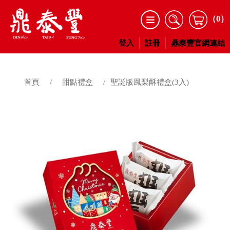
（0）
登入
註冊
鼎泰豐官網連結
首頁
/
甜點禮盒
/
聖誕版鳳梨酥禮盒(3入)