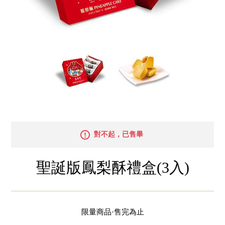
對不起，已售畢
聖誕版鳳梨酥禮盒(3入)
限量商品·售完為止