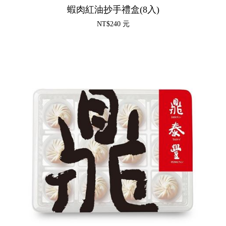
蝦肉紅油抄手禮盒(8入)
NT$240 元