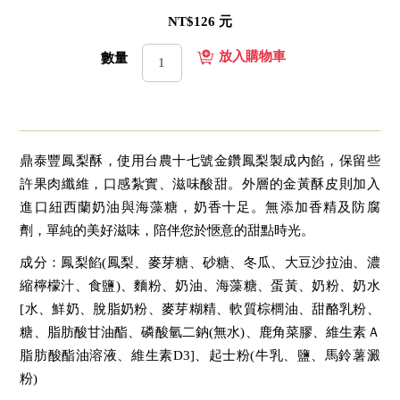
NT$126 元
數量
鼎泰豐鳳梨酥，使用台農十七號金鑽鳳梨製成內餡，保留些
許果肉纖維，口感紮實、滋味酸甜。外層的金黃酥皮則加入
進口紐西蘭奶油與海藻糖，奶香十足。無添加香精及防腐
劑，單純的美好滋味，陪伴您於愜意的甜點時光。
成分：鳳梨餡(鳳梨、麥芽糖、砂糖、冬瓜、大豆沙拉油、濃
縮檸檬汁、食鹽)、麵粉、奶油、海藻糖、蛋黃、奶粉、奶水
[水、鮮奶、脫脂奶粉、麥芽糊精、軟質棕櫚油、甜酪乳粉、
糖、脂肪酸甘油酯、磷酸氫二鈉(無水)、鹿角菜膠、維生素Ａ
脂肪酸酯油溶液、維生素D3]、起士粉(牛乳、鹽、馬鈴薯澱
粉)