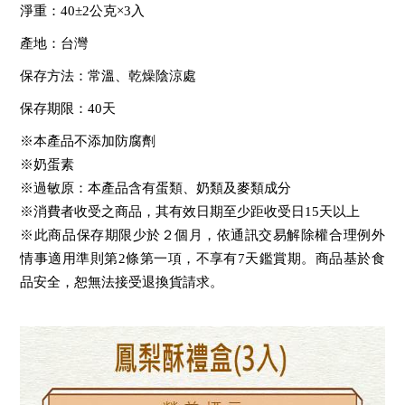
淨重：40±2公克×3入
產地：台灣
保存方法：常溫、乾燥陰涼處
保存期限：40天
※本產品不添加防腐劑
※奶蛋素
※過敏原：本產品含有蛋類、奶類及麥類成分
※消費者收受之商品，其有效日期至少距收受日15天以上
※此商品保存期限少於２個月，依通訊交易解除權合理例外
情事適用準則第
2
條第一項，不享有
7
天鑑賞期。商品基於食
品安全，恕無法接受退換貨請求。