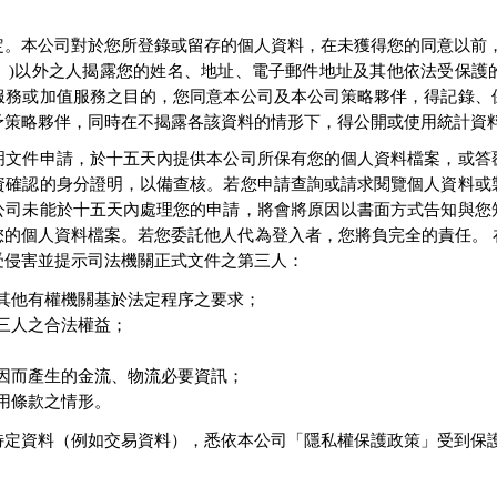
定。本公司對於您所登錄或留存的個人資料，在未獲得您的同意以前，
」)以外之人揭露您的姓名、地址、電子郵件地址及其他依法受保護
服務或加值服務之目的，您同意本公司及本公司策略夥伴，得記錄、
予策略夥伴，同時在不揭露各該資料的情形下，得公開或使用統計資
明文件申請，於十五天內提供本公司所保有您的個人資料檔案，或答
資確認的身分證明，以備查核。若您申請查詢或請求閱覽個人資料或
公司未能於十五天內處理您的申請，將會將原因以書面方式告知與您
您的個人資料檔案。若您委託他人代為登入者，您將負完全的責任。 
受侵害並提示司法機關正式文件之第三人：
其他有權機關基於法定程序之要求；
三人之合法權益；
因而產生的金流、物流必要資訊；
用條款之情形。
特定資料（例如交易資料），悉依本公司「隱私權保護政策」受到保