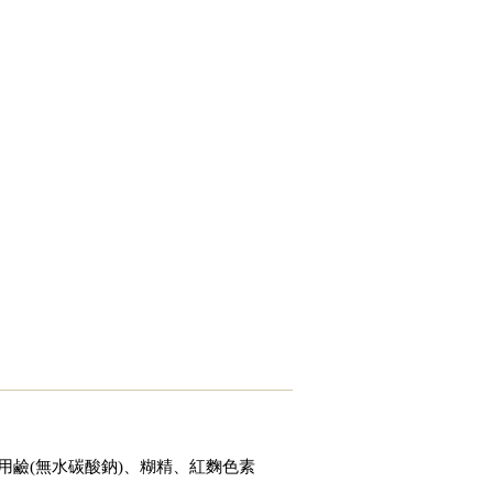
鹼(無水碳酸鈉)、糊精、紅麴色素