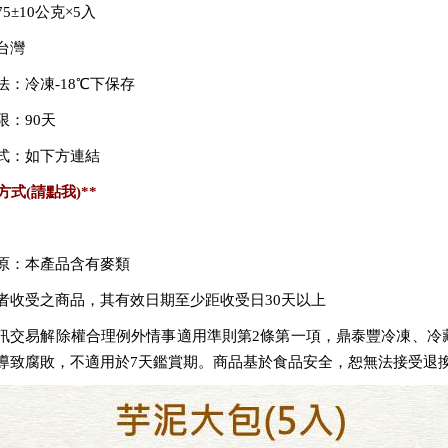
5±10公克×5入
台灣
法：冷凍-18℃下保存
限：90天
式：如下方連結
方式
(請點我)
**
原：本產品含有麥類
者收受之商品，其有效日期至少距收受日30天以上
訊交易解除權合理例外情事適用準則第2條第一項，鼎泰豐冷凍、冷
導致腐敗，不適用於7天鑑賞期。商品基於食品安全，恕無法接受退