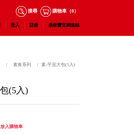
搜尋
購物車
（0）
覽
登入
註冊
鼎泰豐官網連結
/
素食系列
/
素-芋泥大包(5入)
包(5入)