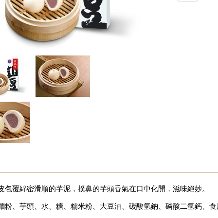
皮包覆綿密滑順的芋泥，撲鼻的芋頭香氣在口中化開，滋味絕妙。
麵粉、芋頭、水、糖、糯米粉、大豆油、碳酸氫鈉、磷酸二氫鈣、食用