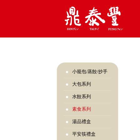
小籠包/蒸餃/抄手
大包系列
水餃系列
素食系列
湯品禮盒
平安筷禮盒