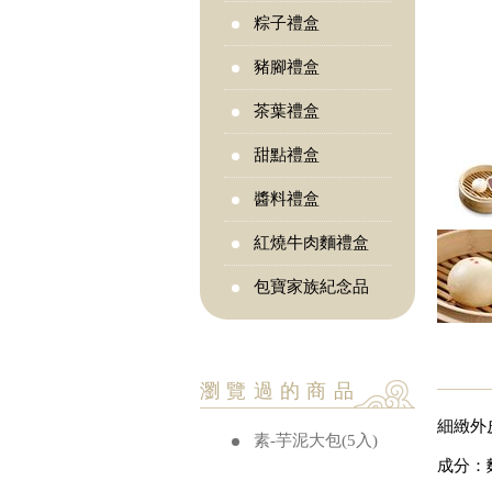
粽子禮盒
豬腳禮盒
茶葉禮盒
甜點禮盒
醬料禮盒
紅燒牛肉麵禮盒
包寶家族紀念品
瀏覽過的商品
細緻外
素-芋泥大包(5入)
成分：