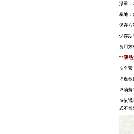
淨重：7
產地：
保存方
保存期
食用方
**
覆熱
※全素
※過敏
※消費
※依通
式不當