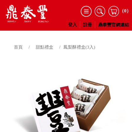
（0）
登入
註冊
鼎泰豐官網連結
首頁
/
甜點禮盒
/
鳳梨酥禮盒(3入)