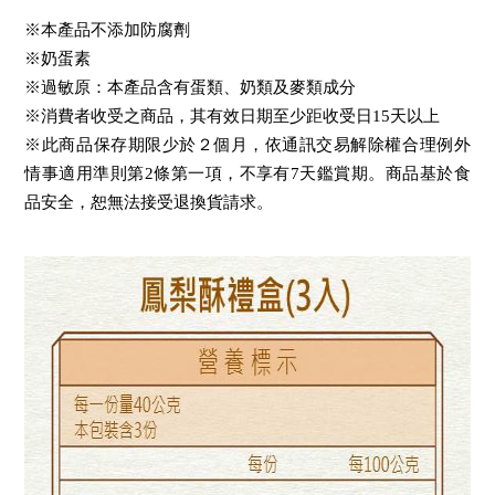
※本產品不添加防腐劑
※奶蛋素
※過敏原：本產品含有蛋類、奶類及麥類成分
※消費者收受之商品，其有效日期至少距收受日15天以上
※此商品保存期限少於２個月，依通訊交易解除權合理例外
情事適用準則第
2
條第一項，不享有
7
天鑑賞期。商品基於食
品安全，恕無法接受退換貨請求。