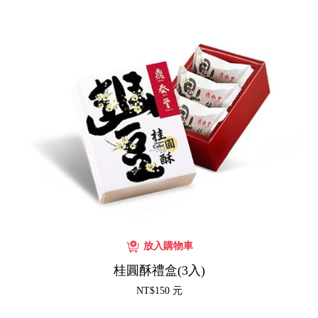
桂圓酥禮盒(3入)
NT$150 元