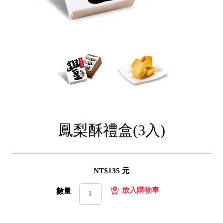
鳳梨酥禮盒(3入)
NT$135 元
數量