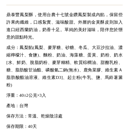
鼎泰豐鳳梨酥，使用台農十七號金鑽鳳梨製成內餡，保留些
許果肉纖維，口感紮實、滋味酸甜。外層的金黃酥皮則加入
進口紐西蘭奶油，奶香十足。單純的美好滋味，陪伴您於愜
意的甜點時光。
成分：鳳梨餡(鳳梨、麥芽糖、砂糖、冬瓜、大豆沙拉油、濃
縮檸檬汁、食鹽)、麵粉、奶油、海藻糖、蛋黃、奶粉、奶水
[水、鮮奶、脫脂奶粉、麥芽糊精、軟質棕櫚油、甜酪乳粉、
糖、脂肪酸甘油酯、磷酸氫二鈉(無水)、鹿角菜膠、維生素Ａ
脂肪酸酯油溶液、維生素D3]、起士粉(牛乳、鹽、馬鈴薯澱
粉)
淨重：40±2公克×3入
產地：台灣
保存方法：常溫、乾燥陰涼處
保存期限：40天