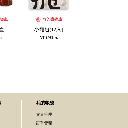
盒
小籠包(12入)
 元
NT$290 元
訊
我的帳號
會員管理
訂單管理