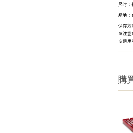
尺吋：長
產地：
保存方
※注意
※適用
購