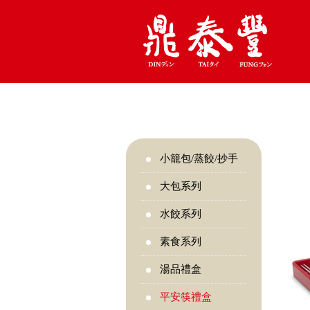
小籠包/蒸餃/抄手
大包系列
水餃系列
素食系列
湯品禮盒
平安筷禮盒