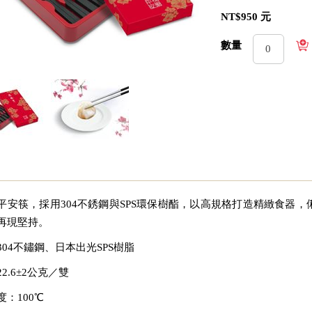
NT$950 元
數量
平安筷，採用304不銹鋼與SPS環保樹酯，以高規格打造精緻食器
再現堅持。
304不鏽鋼、日本出光SPS樹脂
2.6±2公克／雙
：100℃