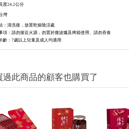
度24.2公分
台灣
法：清洗後，放置乾燥陰涼處
事項：請勿接近火源，勿置於微波爐及烤箱使用、請勿吞食
年齡：7歲以上兒童及成人均適用
買過此商品的顧客也購買了