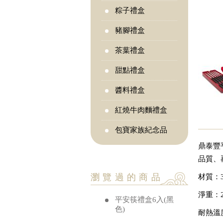
粽子禮盒
豬腳禮盒
茶葉禮盒
甜點禮盒
醬料禮盒
紅燒牛肉麵禮盒
包寶家族紀念品
鼎泰豐
品質、
瀏覽過的商品
材質：
淨重：2
平安筷禮盒6入(黑
色)
耐熱溫度