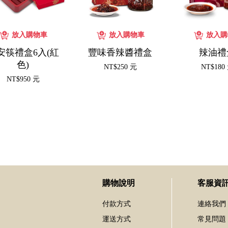
安筷禮盒6入(紅
豐味香辣醬禮盒
辣油禮
色)
NT$250 元
NT$180
NT$950 元
購物說明
客服資
付款方式
連絡我們
運送方式
常見問題