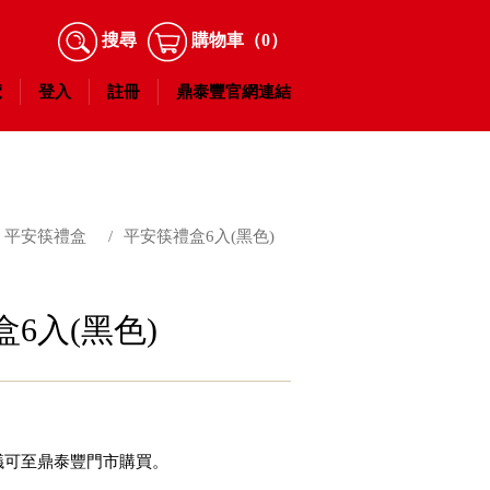
搜尋
購物車
（0）
覽
登入
註冊
鼎泰豐官網連結
平安筷禮盒
/
平安筷禮盒6入(黑色)
6入(黑色)
議可至鼎泰豐門市購買。