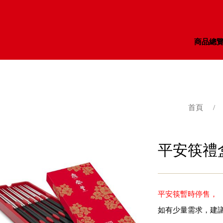
商品總
首頁
/
平安筷禮盒
平安筷暫時停售，
如有少量需求，建