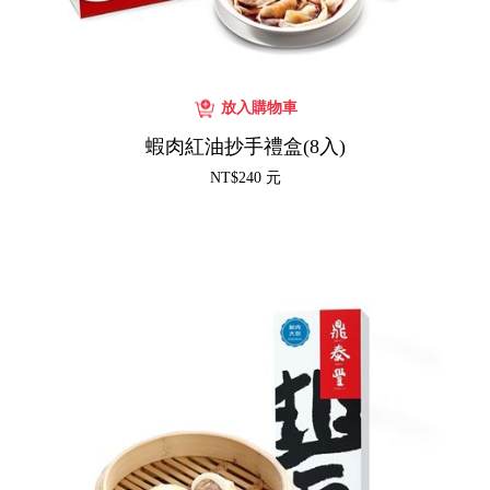
蝦肉紅油抄手禮盒(8入)
NT$240 元