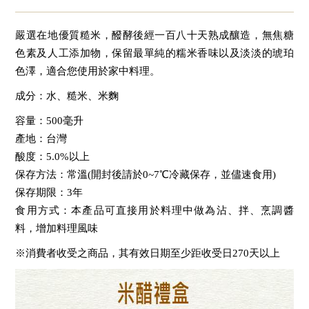
嚴選在地優質糙米，醱酵後經一百八十天熟成釀造，無焦糖
色素及人工添加物，保留最單純的糯米香味以及淡淡的琥珀
色澤，適合您使用於家中料理。
成分：水、糙米、米麴
容量：500毫升
產地：台灣
酸度：5.0%以上
保存方法：常溫(開封後請於0~7℃冷藏保存，並儘速食用)
保存期限：3年
食用方式：本產品可直接用於料理中做為沾、拌、烹調醬
料，增加料理風味
※消費者收受之商品，其有效日期至少距收受日270天以上