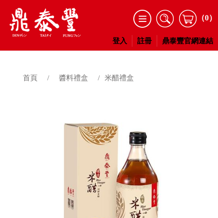
（0）
登入
註冊
鼎泰豐官網連結
首頁
/
醬料禮盒
/
米醋禮盒