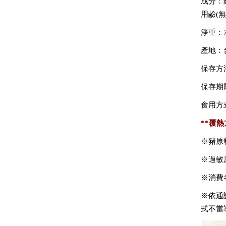
成分：
用鹼
(
無
淨重：7
產地：
保存方
保存期
食用方
**
覆熱
※豬原
※過敏
※消費
※依通
式不當