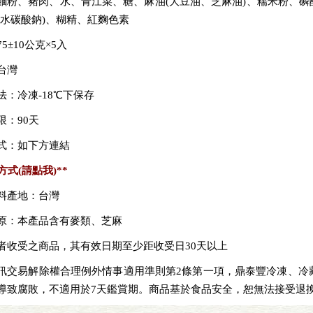
麵粉、豬肉、水、青江菜、糖、麻油
(
大豆油、芝麻油
)
、糯米粉、磷
水碳酸鈉
)
、糊精、紅麴色素
5±10公克×5入
台灣
法：冷凍-18℃下保存
限：90天
式：如下方連結
方式
(請點我)
**
料產地：台灣
原：本產品含有麥類、芝麻
者收受之商品，其有效日期至少距收受日30天以上
訊交易解除權合理例外情事適用準則第2條第一項，鼎泰豐冷凍、冷
導致腐敗，不適用於7天鑑賞期。商品基於食品安全，恕無法接受退