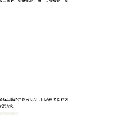
酸二氫鈣、碳酸氫鈉、鹽、
L-
麩酸鈉、食
藏商品屬於易腐敗商品，因消費者保存方
換貨請求。