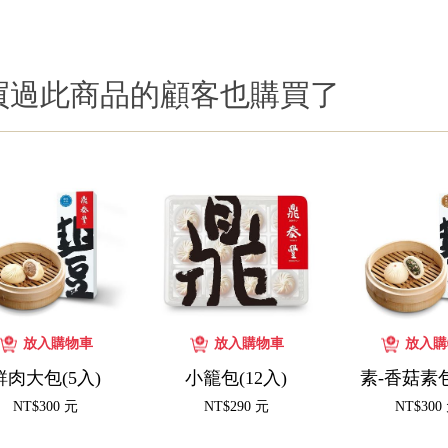
買過此商品的顧客也購買了
鮮肉大包(5入)
小籠包(12入)
素-香菇素包
NT$300 元
NT$290 元
NT$300