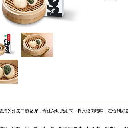
製成的外皮口感鬆彈，青江菜切成細末，拌入絞肉增味，在恰到好