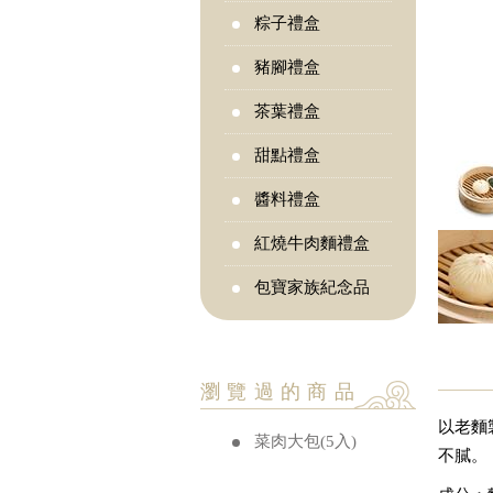
粽子禮盒
豬腳禮盒
茶葉禮盒
甜點禮盒
醬料禮盒
紅燒牛肉麵禮盒
包寶家族紀念品
瀏覽過的商品
以老麵
菜肉大包(5入)
不膩。