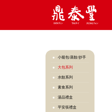
小籠包/蒸餃/抄手
大包系列
水餃系列
素食系列
湯品禮盒
平安筷禮盒