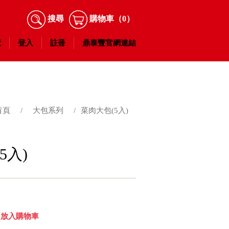
搜尋
購物車
（0）
覽
登入
註冊
鼎泰豐官網連結
首頁
/
大包系列
/
菜肉大包(5入)
5入)