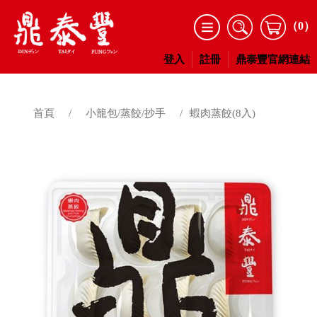
（0）
登入
註冊
鼎泰豐官網連結
首頁
/
小籠包/蒸餃/抄手
/
蝦肉蒸餃(8入)