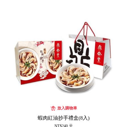
蝦肉紅油抄手禮盒(8入)
NT$240 元