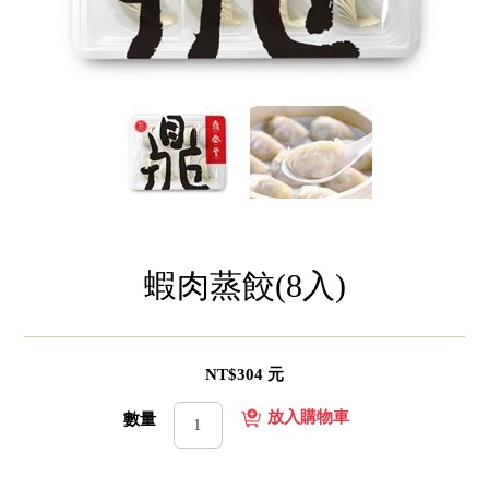
蝦肉蒸餃(8入)
NT$304 元
數量