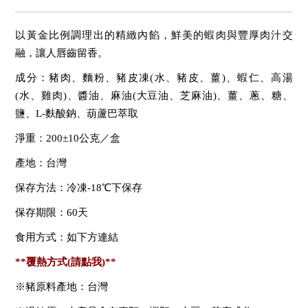
以黃金比例調理出的精緻內餡，鮮美的蝦肉與豐厚肉汁交
融，讓人唇齒留香。
成分：豬肉、麵粉、豬皮凍
(
水、豬皮、薑
)
、蝦仁、高湯
(
水、雞肉
)
、醬油、麻油
(
大豆油、芝麻油
)
、薑、蔥、糖、
鹽、
L-
麩酸鈉、葫蘆巴萃取
淨重：200±10公克／盒
產地：台灣
保存方法：冷凍-18℃下保存
保存期限：60天
食用方式：如下方連結
**
覆熱方式
(請點我)**
※豬原料產地：台灣